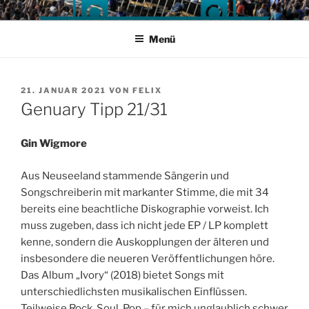
Zum
Inhalt
Menü
springen
VERÖFFENTLICHT
21. JANUAR 2021
VON
FELIX
AM
Genuary Tipp 21/31
Gin Wigmore
Aus Neuseeland stammende Sängerin und
Songschreiberin mit markanter Stimme, die mit 34
bereits eine beachtliche Diskographie vorweist. Ich
muss zugeben, dass ich nicht jede EP / LP komplett
kenne, sondern die Auskopplungen der älteren und
insbesondere die neueren Veröffentlichungen höre.
Das Album „Ivory“ (2018) bietet Songs mit
unterschiedlichsten musikalischen Einflüssen.
Teilweise Rock, Soul, Pop – für mich unglaublich schwer