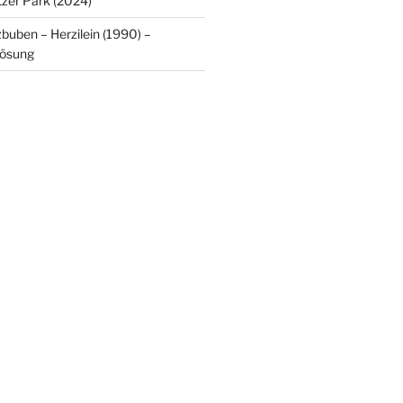
tzer Park (2024)
buben – Herzilein (1990) –
lösung