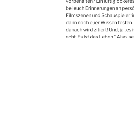
vorbehalten? Ein luftiglocker
bei euch Erinnerungen an persö
Filmszenen und Schauspieler*i
dann noch euer Wissen testen. 
danach wird zitiert! Und, ja „es
echt. Es ist das Leben.“ Also, se
KATEGORIEN
VERÖFFENTLICHUNGEN
Schreibe einen Komm
Du musst
angemeldet
sein, u