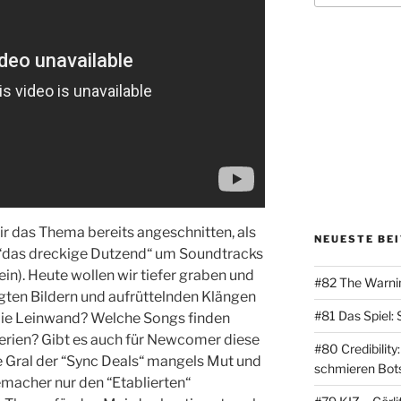
ir das Thema bereits angeschnitten, als
NEUESTE BE
 “das dreckige Dutzend“ um Soundtracks
in). Heute wollen wir tiefer graben und
#82 The Warni
gten Bildern und aufrüttelnden Klängen
#81 Das Spiel:
die Leinwand? Welche Songs finden
rien? Gibt es auch für Newcomer diese
#80 Credibilit
ge Gral der “Sync Deals“ mangels Mut und
schmieren Bots
emacher nur den “Etablierten“