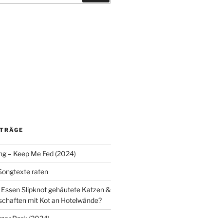
ITRÄGE
ng – Keep Me Fed (2024)
 Songtexte raten
y: Essen Slipknot gehäutete Katzen &
chaften mit Kot an Hotelwände?