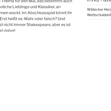
#79 KIZ – Görli
es Thema für den Mai, das bestimmt auch
nliche Lieblinge und Klassiker, an
Wildecker Herz
nnen weckt. Im Abschlussspiel könnt ihr
Wettschuldein
Erst heißt es: Wahr oder falsch? Und
 ist nicht immer Shakespeare, aber es ist
id dabei!
entar
m einen Kommentar abzugeben.