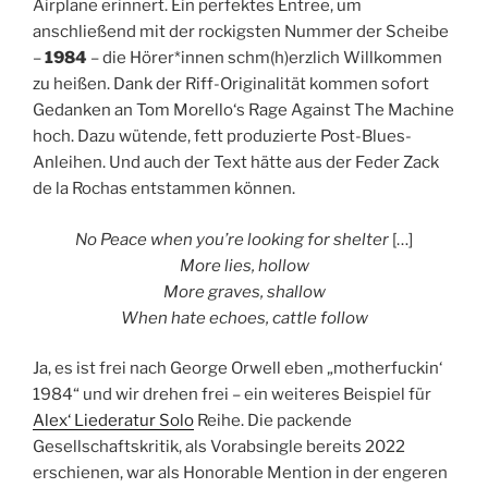
Airplane erinnert. Ein perfektes Entree, um
anschließend mit der rockigsten Nummer der Scheibe
–
1984
– die Hörer*innen schm(h)erzlich Willkommen
zu heißen. Dank der Riff-Originalität kommen sofort
Gedanken an Tom Morello‘s Rage Against The Machine
hoch. Dazu wütende, fett produzierte Post-Blues-
Anleihen. Und auch der Text hätte aus der Feder Zack
de la Rochas entstammen können.
No Peace when you’re looking for shelter
[…]
More lies, hollow
More graves, shallow
When hate echoes, cattle follow
Ja, es ist frei nach George Orwell eben „motherfuckin‘
1984“ und wir drehen frei – ein weiteres Beispiel für
Alex‘ Liederatur Solo
Reihe. Die packende
Gesellschaftskritik, als Vorabsingle bereits 2022
erschienen, war als Honorable Mention in der engeren