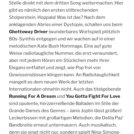
Stelle direkt mit dem dritten Song weitermachen. Hier
gibt es nämlich den ersten stilbrechenden
Stolperstein. Hoppala! Was ist das? Nach dem
anklagenden Abriss einer Dystopie, schallen uns beim
Ghettoway Driver
(wunderbares Wortspiel) plötzlich
80s-Synthis entgegen und wir wachen auf in einer
melodischen Kate Bush Hommage. Eine auf gute
Weise radiotaugliche Nummer, die erst verwundert,
aber mit jedem Hören ein Stückchen mehr ihrer
Eleganz entfaltet und zeigt, wie Pop frei von
Gewissensbissen klingen kann. An Radiotauglichkeit
mangelt es dem neuen Werk der letzten
Internationalen ohnehin nicht. Auch das titelgebende
Running For A Dream
und
You Gotta
Fight For Love
sind opulente, herzzerreißende Balladen im Stile der
Grande Dames des Genres – Janis Joplin lässt grüßen!
Leckerbissen mit großartigen Melodien, die Delila Paz‘
Bandbreite erneut untermauern. Auch musikalisch,
denn sie singt nicht nur, sondern spielt Nina-Simone-