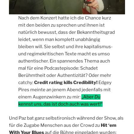
Nach dem Konzert hatte ich die Chance kurz
mit den beiden zu sprechen und ihnen ist
natürlich bewusst, dass der Bekanntheitsgrad
leidet, wenn man komplett unabhängig
bleiben will. Sie selbst und ihre kapitalismus-
und regimekritischen Texte macht es umso
authentischer. Ein spannendes Thema auch
mal für eine Podcastepisode: Schadet
Berühmtheit oder Authentizität? Oder mehr
catchy:
Credit rating kills Credibility!
Edgey
Pires meinte an jenem Abend jedenfalls mit
einem Augenzwinkern zu mir:
„Aber
Du
kennst uns, das ist doch auch was wert!“
Und Paz bat ganz selbstironisch während der Show, als
für die Zugabe Menschen aus der Crowd zu
Hit ‘em
With Your Blues
auf die Bühne eingeladen wurden: