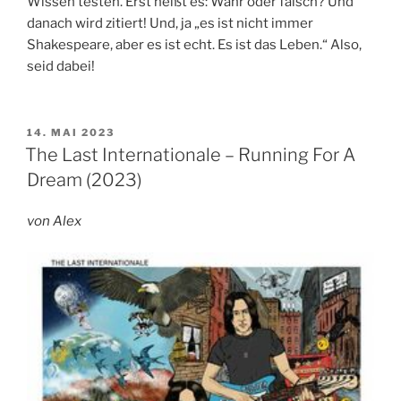
Wissen testen. Erst heißt es: Wahr oder falsch? Und
danach wird zitiert! Und, ja „es ist nicht immer
Shakespeare, aber es ist echt. Es ist das Leben.“ Also,
seid dabei!
VERÖFFENTLICHT
14. MAI 2023
AM
The Last Internationale – Running For A
Dream (2023)
von Alex