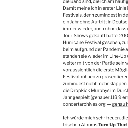
die Band sind, die ich am häuf
Damit meine ich in erster Lini
Festivals, denn zumindest in d
ein Jahr ohne Auftritt in Deut
immer wieder, auch ohne dass ma
Tour-Shows gekauft hätte. 200
Hurricane Festival gesehen, zu
beim aufgrund der Pandemie 
standen sie wieder im Line-Up 
weiter mit von der Partie sein 
voraussichtlich die erste Mögli
Festivalbühnen zu präsentieren
zumindest nicht mehr klappen.
die Dropkick Murphys im Durch
Jahr gespielt (genauer 118,9 e
concertarchives.org →
genau h
Ich würde mich sehr freuen, die
frischen Albums
Turn Up That 