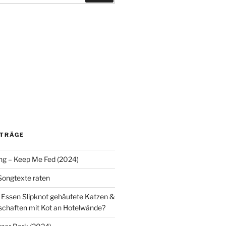
ITRÄGE
ng – Keep Me Fed (2024)
 Songtexte raten
y: Essen Slipknot gehäutete Katzen &
chaften mit Kot an Hotelwände?