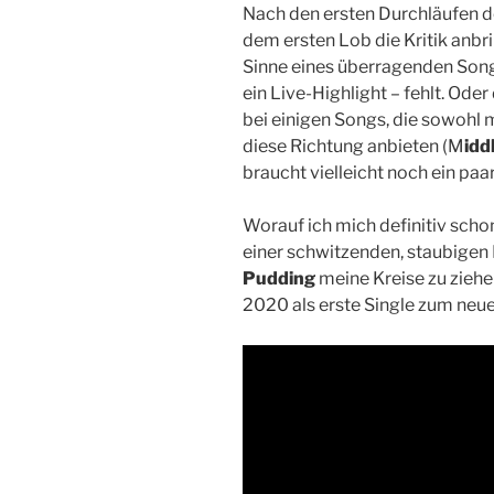
Nach den ersten Durchläufen d
dem ersten Lob die Kritik anbr
Sinne eines überragenden Song
ein Live-Highlight – fehlt. Ode
bei einigen Songs, die sowohl m
diese Richtung anbieten (M
idd
braucht vielleicht noch ein paa
Worauf ich mich definitiv schon
einer schwitzenden, staubige
Pudding
meine Kreise zu zieh
2020 als erste Single zum neu