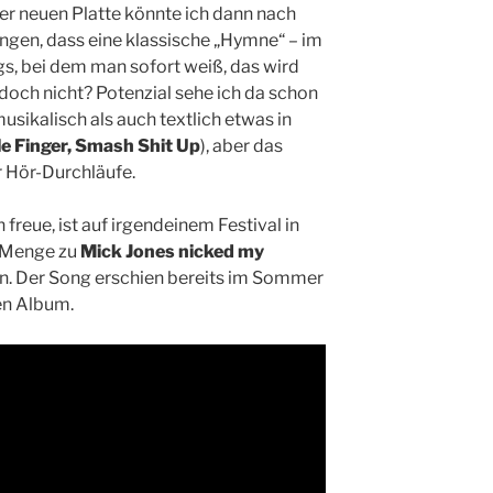
er neuen Platte könnte ich dann nach
ingen, dass eine klassische „Hymne“ – im
s, bei dem man sofort weiß, das wird
r doch nicht? Potenzial sehe ich da schon
usikalisch als auch textlich etwas in
le Finger, Smash Shit Up
), aber das
r Hör-Durchläufe.
 freue, ist auf irgendeinem Festival in
n Menge zu
Mick Jones nicked my
en. Der Song erschien bereits im Sommer
en Album.