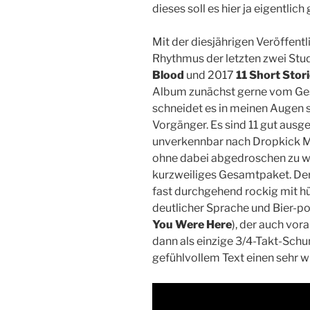
dieses soll es hier ja eigentlich
Mit der diesjährigen Veröffentl
Rhythmus der letzten zwei Stu
Blood
und 2017
11 Short Stori
Album zunächst gerne vom Ges
schneidet es in meinen Augen 
Vorgänger. Es sind 11 gut ausg
unverkennbar nach Dropkick Mu
ohne dabei abgedroschen zu wir
kurzweiliges Gesamtpaket. Der
fast durchgehend rockig mit hü
deutlicher Sprache und Bier-po
You Were Here
), der auch vora
dann als einzige 3/4-Takt-Schu
gefühlvollem Text einen sehr 