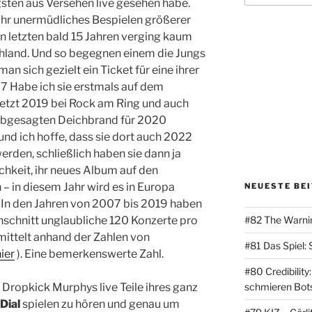
igsten aus Versehen live gesehen habe.
e ihr unermüdliches Bespielen größerer
en letzten bald 15 Jahren verging kaum
schland. Und so begegnen einem die Jungs
n sich gezielt ein Ticket für eine ihrer
7 Habe ich sie erstmals auf dem
letzt 2019 bei Rock am Ring und auch
abgesagten Deichbrand für 2020
und ich hoffe, dass sie dort auch 2022
werden, schließlich haben sie dann ja
chkeit, ihr neues Album auf den
 – in diesem Jahr wird es in Europa
NEUESTE BE
 In den Jahren von 2007 bis 2019 haben
#82 The Warni
schnitt unglaubliche 120 Konzerte pro
rmittelt anhand der Zahlen von
#81 Das Spiel:
ier
). Eine bemerkenswerte Zahl.
#80 Credibilit
schmieren Bots
 Dropkick Murphys live Teile ihres ganz
Dial
spielen zu hören und genau um