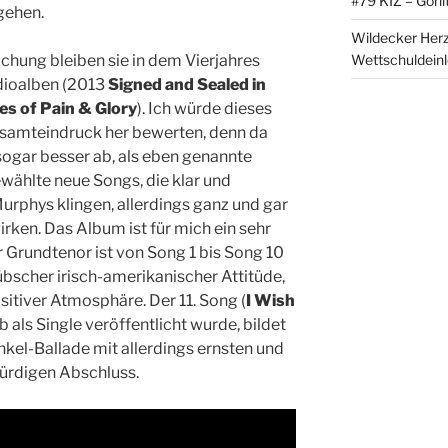
#79 KIZ – Görli
 gehen.
Wildecker Herz
Wettschuldein
ichung bleiben sie in dem Vierjahres
dioalben (2013
Signed and Sealed in
es of Pain & Glory
). Ich würde dieses
amteindruck her bewerten, denn da
sogar besser ab, als eben genannte
ewählte neue Songs, die klar und
rphys klingen, allerdings ganz und gar
ken. Das Album ist für mich ein sehr
 Grundtenor ist von Song 1 bis Song 10
bscher irisch-amerikanischer Attitüde,
sitiver Atmosphäre. Der 11. Song (
I Wish
b als Single veröffentlicht wurde, bildet
nkel-Ballade mit allerdings ernsten und
würdigen Abschluss.