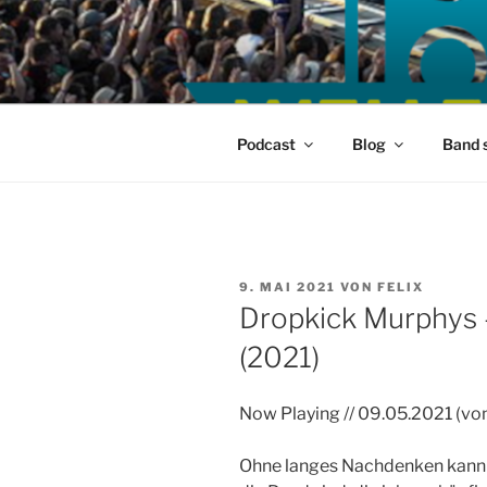
Zum
Inhalt
springen
Podcast
Blog
Band 
VERÖFFENTLICHT
9. MAI 2021
VON
FELIX
AM
Dropkick Murphys –
(2021)
Now Playing // 09.05.2021 (von
Ohne langes Nachdenken kann 