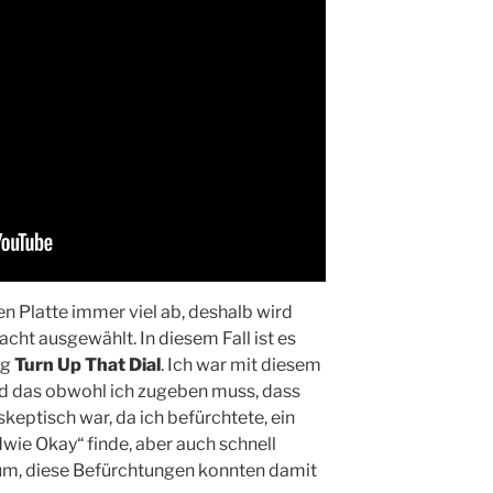
en Platte immer viel ab, deshalb wird
cht ausgewählt. In diesem Fall ist es
ng
Turn Up That Dial
. Ich war mit diesem
nd das obwohl ich zugeben muss, dass
keptisch war, da ich befürchtete, ein
dwie Okay“ finde, aber auch schnell
um, diese Befürchtungen konnten damit