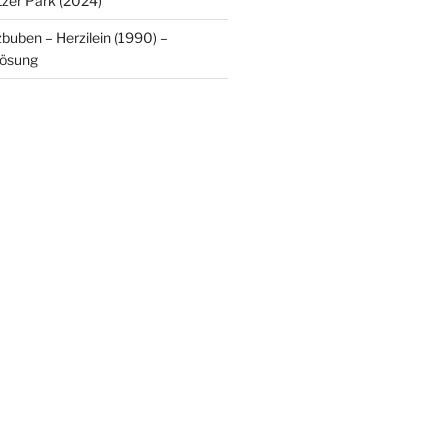
tzer Park (2024)
buben – Herzilein (1990) –
lösung