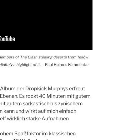
embers of The Clash stealing deserts from fellow
initely a highlight of it.
– Paul Holmes Kommentar
 Album der Dropkick Murphys erfreut
 Ebenen. Es rockt 40 Minuten mit gutem
mit gutem sarkastisch bis zynischem
 kann und wirkt auf mich einfach
 elf wirklich starke Aufnahmen.
t hohem Spaßfaktor im klassischen