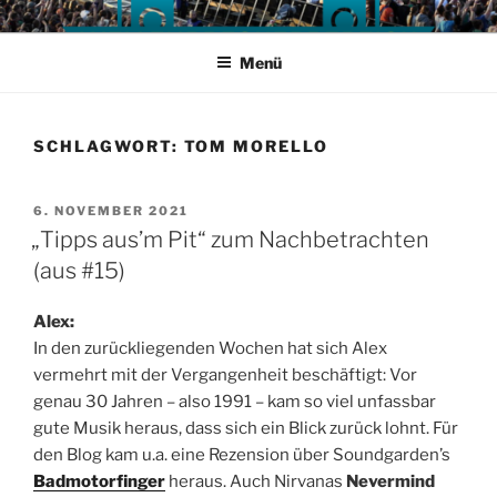
Zum
Inhalt
Menü
springen
SCHLAGWORT:
TOM MORELLO
VERÖFFENTLICHT
6. NOVEMBER 2021
AM
„Tipps aus’m Pit“ zum Nachbetrachten
(aus #15)
Alex:
In den zurückliegenden Wochen hat sich Alex
vermehrt mit der Vergangenheit beschäftigt: Vor
genau 30 Jahren – also 1991 – kam so viel unfassbar
gute Musik heraus, dass sich ein Blick zurück lohnt. Für
den Blog kam u.a. eine Rezension über Soundgarden’s
Badmotorfinger
heraus. Auch Nirvanas
Nevermind