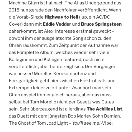
Machine Gitarrist hat nach The Atlas Underground aus
2018 nun gerade den Nachfolger veröffentlicht. Wenn
die Vorab-Single
Highway to Hell
(jup, ein AC/DC
Cover) dann mit
Eddie Vedder
und
Bruce Springsteen
daherkommt, ist Alex‘ Interesse erstmal geweckt –
obwohl ihm der ausgelatschte Song schon zu den
Ohren rauskommt. Zum Zeitpunkt der Aufnahme war
das komplette Album, welches wieder sehr viele
Kolleginnen und Kollegen featured, noch nicht
veröffentlicht, aber heute zeigt sich: Der Vorgänger
war besser! Morellos Kernkompetenz und
Einzigartigkeit geht hier zwischen Elektrobeats und
Extrempop leider zu oft unter. Zwar hört man sein
Gitarrenspiel immer gleich heraus, aber das muss
selbst bei Tom Morello nicht per Gesetz was Gutes
sein. Sehr überzeugend ist allerdings
The Achilles List
,
das Duett mit dem jüngsten Bob Marley Sohn Damian.
The Ghost of Tom Joad Light –
You’ll see me!
-Vibe: